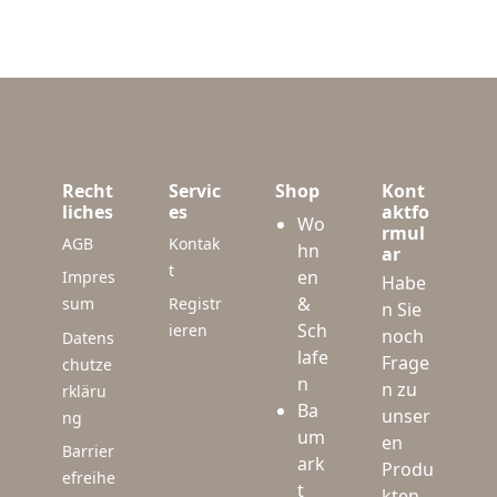
Recht
Servic
Shop
Kont
liches
es
aktfo
Wo
rmul
AGB
Kontak
hn
ar
t
en
Impres
Habe
&
sum
Registr
n Sie
Sch
ieren
noch
Datens
lafe
Frage
chutze
n
n zu
rkläru
Ba
unser
ng
um
en
Barrier
ark
Produ
efreihe
t
kten