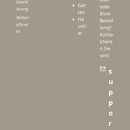
itserkl
Gar
oder
ärung
ten
Ihrer
Widerr
Ha
Bestel
ufsrec
usti
lung?
ht
er
Konta
ktiere
n Sie
uns!
s
u
p
p
o
r