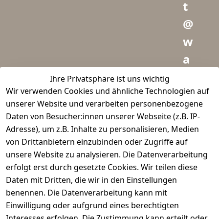
t
@
w
a
i
Ihre Privatsphäre ist uns wichtig
Wir verwenden Cookies und ähnliche Technologien auf
d
unserer Website und verarbeiten personenbezogene
m
Daten von Besucher:innen unserer Webseite (z.B. IP-
e
Adresse), um z.B. Inhalte zu personalisieren, Medien
von Drittanbietern einzubinden oder Zugriffe auf
i
unsere Website zu analysieren. Die Datenverarbeitung
s
erfolgt erst durch gesetzte Cookies. Wir teilen diese
t
Daten mit Dritten, die wir in den Einstellungen
benennen. Die Datenverarbeitung kann mit
e
Einwilligung oder aufgrund eines berechtigten
r.
Interesses erfolgen. Die Zustimmung kann erteilt oder