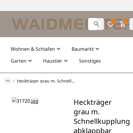
0
0
Wohnen & Schlafen
Baumarkt
Garten
Haustier
Sonstiges
Heckträger grau m. Schnellkupplung abklappbar
Heckträger
grau m.
Schnellkupplung
abklappbar