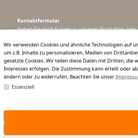
Kontaktformular
Haben Sie noch Fragen zu unseren Produkten oder I
support@waidmeister.de
Wir verwenden Cookies und ähnliche Technologien auf un
um z.B. Inhalte zu personalisieren, Medien von Drittanbi
gesetzte Cookies. Wir teilen diese Daten mit Dritten, di
Interesses erfolgen. Die Zustimmung kann erteilt oder ab
ändern oder zu widerrufen. Beachten Sie unser
Impress
Essenziell