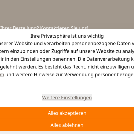
hrer Bestellung? Kontaktieren Sie uns!
Ihre Privatsphäre ist uns wichtig
serer Website und verarbeiten personenbezogene Daten vo
etern einzubinden oder Zugriffe auf unsere Website zu anal
e wir in den Einstellungen benennen. Die Datenverarbeitung 
gelehnt werden. Es besteht das Recht, nicht einzuwilligen 
um
und weitere Hinweise zur Verwendung personenbezogen
Vertrag widerrufen
Weitere Einstellungen
Alles akzeptieren
Alles ablehnen