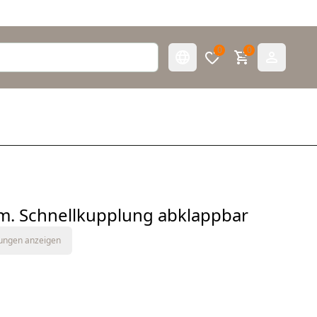
0
0
 m. Schnellkupplung abklappbar
tungen anzeigen