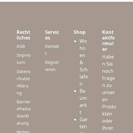
Recht
Servic
Shop
Kont
liches
es
aktfo
Wo
rmul
AGB
Kontak
hn
ar
t
en
Impres
Habe
&
sum
Registr
n Sie
Sch
ieren
noch
Datens
lafe
Frage
chutze
n
n zu
rkläru
Ba
unser
ng
um
en
Barrier
ark
Produ
efreihe
t
kten
itserkl
Gar
oder
ärung
ten
Ihrer
Widerr