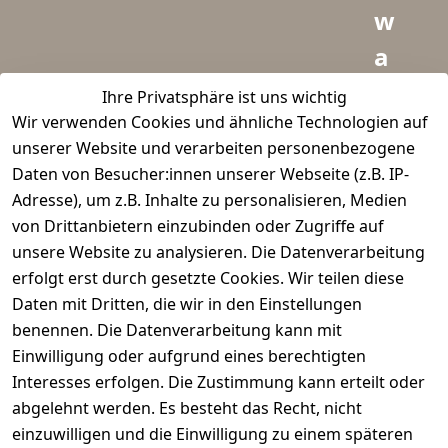
w
a
i
Ihre Privatsphäre ist uns wichtig
Wir verwenden Cookies und ähnliche Technologien auf
d
unserer Website und verarbeiten personenbezogene
m
Daten von Besucher:innen unserer Webseite (z.B. IP-
e
Adresse), um z.B. Inhalte zu personalisieren, Medien
von Drittanbietern einzubinden oder Zugriffe auf
i
unsere Website zu analysieren. Die Datenverarbeitung
s
erfolgt erst durch gesetzte Cookies. Wir teilen diese
t
Daten mit Dritten, die wir in den Einstellungen
benennen. Die Datenverarbeitung kann mit
e
Einwilligung oder aufgrund eines berechtigten
r.
Interesses erfolgen. Die Zustimmung kann erteilt oder
abgelehnt werden. Es besteht das Recht, nicht
d
einzuwilligen und die Einwilligung zu einem späteren