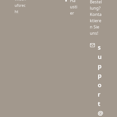
Ha
Bestel
ufsrec
usti
lung?
ht
er
Konta
ktiere
n Sie
uns!
s
u
p
p
o
r
t
@