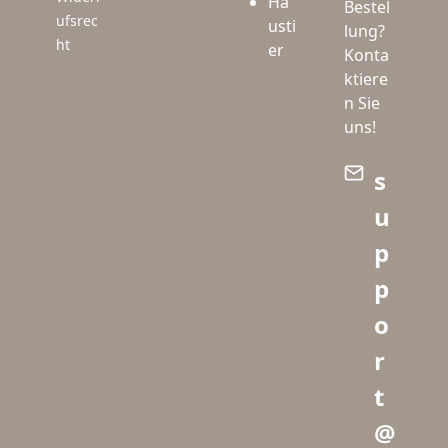
Ha
Bestel
ufsrec
usti
lung?
ht
er
Konta
ktiere
n Sie
uns!
s
u
p
p
o
r
t
@