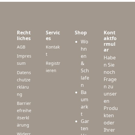
Recht
Servic
Shop
Kont
liches
es
aktfo
Wo
rmul
AGB
Kontak
hn
ar
t
en
Impres
Habe
&
sum
Registr
n Sie
Sch
ieren
noch
Datens
lafe
Frage
chutze
n
n zu
rkläru
Ba
unser
ng
um
en
Barrier
ark
Produ
efreihe
t
kten
itserkl
Gar
oder
ärung
ten
Ihrer
Widerr