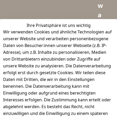
w
a
i
Ihre Privatsphäre ist uns wichtig
Wir verwenden Cookies und ähnliche Technologien auf
d
unserer Website und verarbeiten personenbezogene
m
Daten von Besucher:innen unserer Webseite (z.B. IP-
e
Adresse), um z.B. Inhalte zu personalisieren, Medien
von Drittanbietern einzubinden oder Zugriffe auf
i
unsere Website zu analysieren. Die Datenverarbeitung
s
erfolgt erst durch gesetzte Cookies. Wir teilen diese
t
Daten mit Dritten, die wir in den Einstellungen
benennen. Die Datenverarbeitung kann mit
e
Einwilligung oder aufgrund eines berechtigten
r.
Interesses erfolgen. Die Zustimmung kann erteilt oder
abgelehnt werden. Es besteht das Recht, nicht
d
einzuwilligen und die Einwilligung zu einem späteren