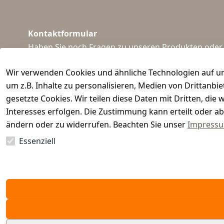
Kontaktformular
Haben Sie noch Fragen zu unseren Produkten oder I
support@waidmeister.de
Wir verwenden Cookies und ähnliche Technologien auf un
um z.B. Inhalte zu personalisieren, Medien von Drittanbi
gesetzte Cookies. Wir teilen diese Daten mit Dritten, di
Interesses erfolgen. Die Zustimmung kann erteilt oder ab
ändern oder zu widerrufen. Beachten Sie unser
Impress
Essenziell