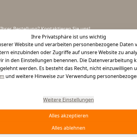
hrer Bestellung? Kontaktieren Sie uns!
Ihre Privatsphäre ist uns wichtig
serer Website und verarbeiten personenbezogene Daten vo
etern einzubinden oder Zugriffe auf unsere Website zu anal
e wir in den Einstellungen benennen. Die Datenverarbeitung 
gelehnt werden. Es besteht das Recht, nicht einzuwilligen 
um
und weitere Hinweise zur Verwendung personenbezogen
Vertrag widerrufen
Weitere Einstellungen
Alles akzeptieren
Alles ablehnen