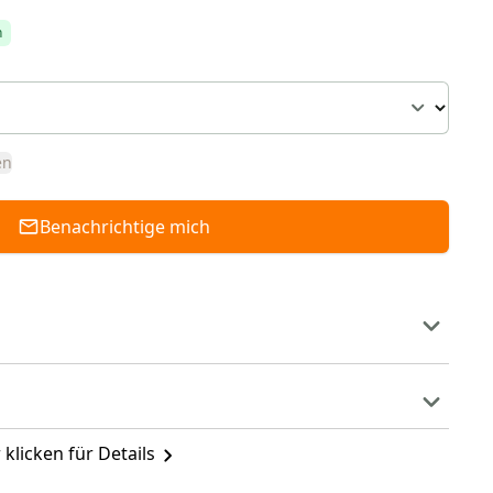
h
en
Benachrichtige mich
 klicken für Details