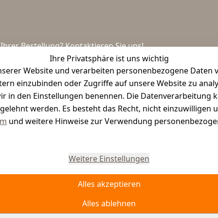
hrer Bestellung? Kontaktieren Sie uns!
Ihre Privatsphäre ist uns wichtig
serer Website und verarbeiten personenbezogene Daten vo
etern einzubinden oder Zugriffe auf unsere Website zu anal
e wir in den Einstellungen benennen. Die Datenverarbeitung 
gelehnt werden. Es besteht das Recht, nicht einzuwilligen 
um
und weitere Hinweise zur Verwendung personenbezogen
Vertrag widerrufen
Weitere Einstellungen
Alles akzeptieren
Alles ablehnen