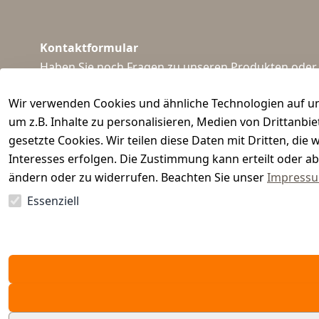
Kontaktformular
Haben Sie noch Fragen zu unseren Produkten oder I
support@waidmeister.de
Wir verwenden Cookies und ähnliche Technologien auf un
um z.B. Inhalte zu personalisieren, Medien von Drittanbi
gesetzte Cookies. Wir teilen diese Daten mit Dritten, di
Interesses erfolgen. Die Zustimmung kann erteilt oder ab
ändern oder zu widerrufen. Beachten Sie unser
Impress
Essenziell