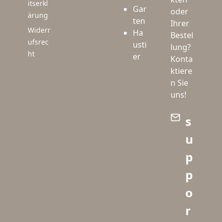
itserkl
Gar
oder
ärung
ten
Ihrer
Widerr
Ha
Bestel
ufsrec
usti
lung?
ht
er
Konta
ktiere
n Sie
uns!
s
u
p
p
o
r