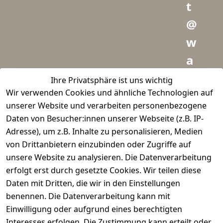
t
@
w
a
i
Ihre Privatsphäre ist uns wichtig
Wir verwenden Cookies und ähnliche Technologien auf
d
unserer Website und verarbeiten personenbezogene
m
Daten von Besucher:innen unserer Webseite (z.B. IP-
e
Adresse), um z.B. Inhalte zu personalisieren, Medien
von Drittanbietern einzubinden oder Zugriffe auf
i
unsere Website zu analysieren. Die Datenverarbeitung
s
erfolgt erst durch gesetzte Cookies. Wir teilen diese
t
Daten mit Dritten, die wir in den Einstellungen
benennen. Die Datenverarbeitung kann mit
e
Einwilligung oder aufgrund eines berechtigten
r.
Interesses erfolgen. Die Zustimmung kann erteilt oder