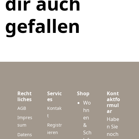
dir auch
gefallen
Recht
Servic
Shop
Kont
liches
es
aktfo
Wo
rmul
AGB
Kontak
hn
ar
t
en
Impres
Habe
&
sum
Registr
n Sie
Sch
ieren
noch
Datens