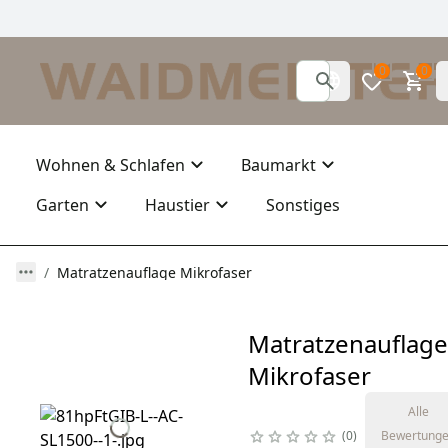
0
0
Wohnen & Schlafen
Baumarkt
Garten
Haustier
Sonstiges
Matratzenauflage Mikrofaser
Matratzenauflage
Mikrofaser
Alle
0
Bewertung