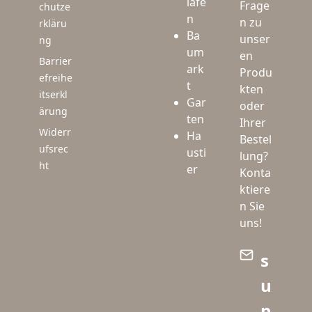
lafe
Frage
chutze
n
n zu
rkläru
Ba
unser
ng
um
en
Barrier
ark
Produ
efreihe
t
kten
itserkl
Gar
oder
ärung
ten
Ihrer
Widerr
Ha
Bestel
ufsrec
usti
lung?
ht
er
Konta
ktiere
n Sie
uns!
s
u
p