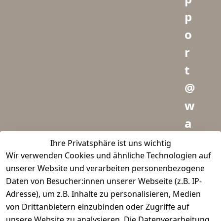
p
o
r
t
@
w
a
i
Ihre Privatsphäre ist uns wichtig
Wir verwenden Cookies und ähnliche Technologien auf
d
unserer Website und verarbeiten personenbezogene
m
Daten von Besucher:innen unserer Webseite (z.B. IP-
e
Adresse), um z.B. Inhalte zu personalisieren, Medien
von Drittanbietern einzubinden oder Zugriffe auf
i
unsere Website zu analysieren. Die Datenverarbeitung