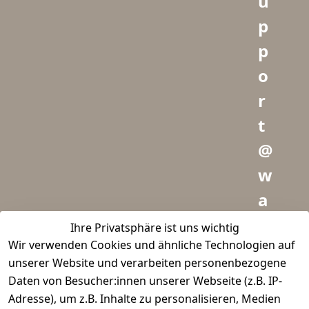
u
p
p
o
r
t
@
w
a
i
Ihre Privatsphäre ist uns wichtig
Wir verwenden Cookies und ähnliche Technologien auf
d
unserer Website und verarbeiten personenbezogene
m
Daten von Besucher:innen unserer Webseite (z.B. IP-
e
Adresse), um z.B. Inhalte zu personalisieren, Medien