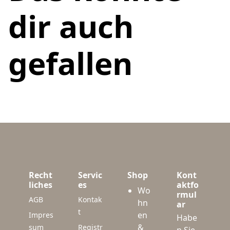
dir auch
gefallen
Recht
Servic
Shop
Kont
liches
es
aktfo
Wo
rmul
AGB
Kontak
hn
ar
t
en
Impres
Habe
&
sum
Registr