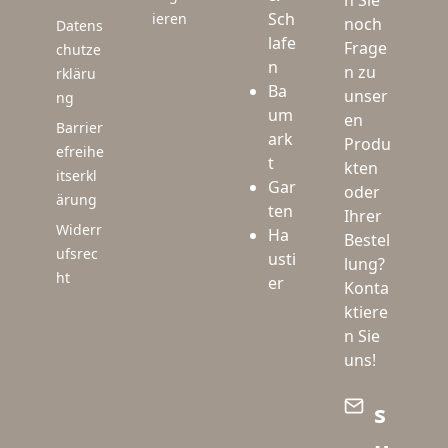
n Sie
Sch
ieren
noch
Datens
lafe
Frage
chutze
n
n zu
rkläru
Ba
unser
ng
um
en
Barrier
ark
Produ
efreihe
t
kten
itserkl
Gar
oder
ärung
ten
Ihrer
Widerr
Ha
Bestel
ufsrec
usti
lung?
ht
er
Konta
ktiere
n Sie
uns!
s