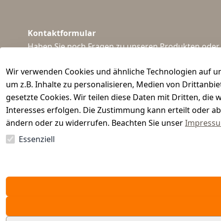
Kontaktformular
Haben Sie noch Fragen zu unseren Produkten oder I
support@waidmeister.de
Wir verwenden Cookies und ähnliche Technologien auf un
um z.B. Inhalte zu personalisieren, Medien von Drittanbi
gesetzte Cookies. Wir teilen diese Daten mit Dritten, di
Interesses erfolgen. Die Zustimmung kann erteilt oder ab
ändern oder zu widerrufen. Beachten Sie unser
Impress
Essenziell