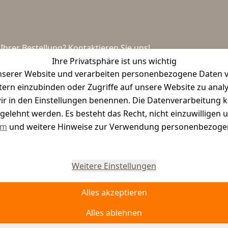
hrer Bestellung? Kontaktieren Sie uns!
Ihre Privatsphäre ist uns wichtig
serer Website und verarbeiten personenbezogene Daten vo
etern einzubinden oder Zugriffe auf unsere Website zu anal
e wir in den Einstellungen benennen. Die Datenverarbeitung 
gelehnt werden. Es besteht das Recht, nicht einzuwilligen 
um
und weitere Hinweise zur Verwendung personenbezogen
Vertrag widerrufen
Weitere Einstellungen
Alles akzeptieren
Alles ablehnen