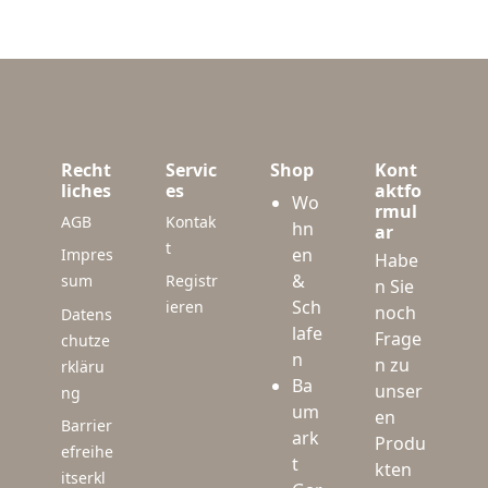
Recht
Servic
Shop
Kont
liches
es
aktfo
Wo
rmul
AGB
Kontak
hn
ar
t
en
Impres
Habe
&
sum
Registr
n Sie
Sch
ieren
noch
Datens
lafe
Frage
chutze
n
n zu
rkläru
Ba
unser
ng
um
en
Barrier
ark
Produ
efreihe
t
kten
itserkl