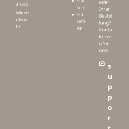
Gar
oder
ärung
ten
Ihrer
Widerr
Ha
Bestel
ufsrec
usti
lung?
ht
er
Konta
ktiere
n Sie
uns!
s
u
p
p
o
r
t