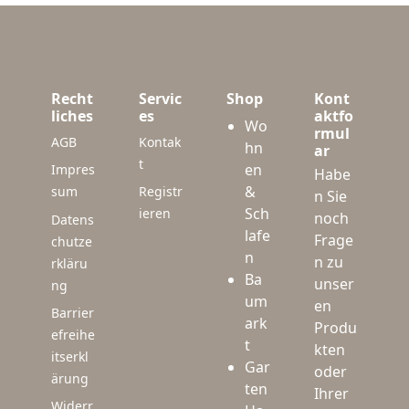
Recht
Servic
Shop
Kont
liches
es
aktfo
Wo
rmul
AGB
Kontak
hn
ar
t
en
Impres
Habe
&
sum
Registr
n Sie
Sch
ieren
noch
Datens
lafe
Frage
chutze
n
n zu
rkläru
Ba
unser
ng
um
en
Barrier
ark
Produ
efreihe
t
kten
itserkl
Gar
oder
ärung
ten
Ihrer
Widerr