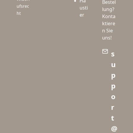
Ha
Bestel
ufsrec
usti
lung?
ht
er
Konta
ktiere
n Sie
uns!
s
u
p
p
o
r
t
@