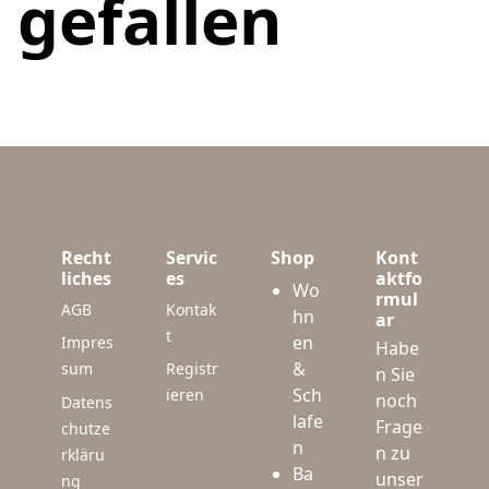
gefallen
Recht
Servic
Shop
Kont
liches
es
aktfo
Wo
rmul
AGB
Kontak
hn
ar
t
en
Impres
Habe
&
sum
Registr
n Sie
Sch
ieren
noch
Datens
lafe
Frage
chutze
n
n zu
rkläru
Ba
unser
ng