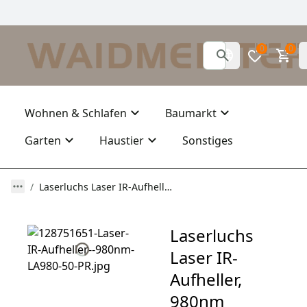
0
0
Wohnen & Schlafen
Baumarkt
Garten
Haustier
Sonstiges
Laserluchs Laser IR-Aufheller, 980nm LA980-50-PRO-II
Laserluchs
Laser IR-
Aufheller,
980nm