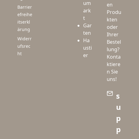
um
en
Barrier
ark
Produ
efreihe
t
kten
itserkl
Gar
oder
ärung
ten
Ihrer
Widerr
Ha
Bestel
ufsrec
usti
lung?
ht
er
Konta
ktiere
n Sie
uns!
s
u
p
p