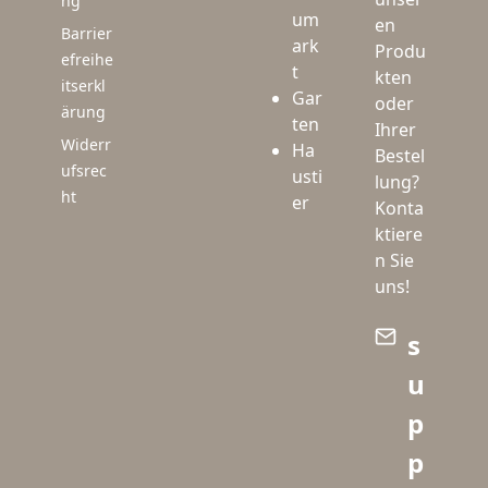
ng
um
en
Barrier
ark
Produ
efreihe
t
kten
itserkl
Gar
oder
ärung
ten
Ihrer
Widerr
Ha
Bestel
ufsrec
usti
lung?
ht
er
Konta
ktiere
n Sie
uns!
s
u
p
p