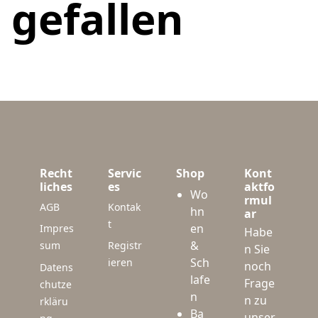
gefallen
Recht
Servic
Shop
Kont
liches
es
aktfo
Wo
rmul
AGB
Kontak
hn
ar
t
en
Impres
Habe
&
sum
Registr
n Sie
Sch
ieren
noch
Datens
lafe
Frage
chutze
n
n zu
rkläru
Ba
unser