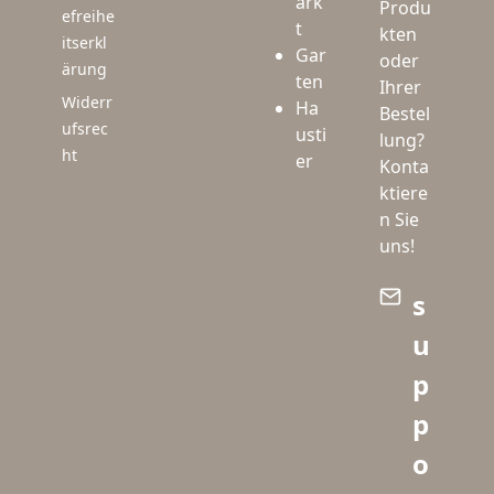
ark
Produ
efreihe
t
kten
itserkl
Gar
oder
ärung
ten
Ihrer
Widerr
Ha
Bestel
ufsrec
usti
lung?
ht
er
Konta
ktiere
n Sie
uns!
s
u
p
p
o