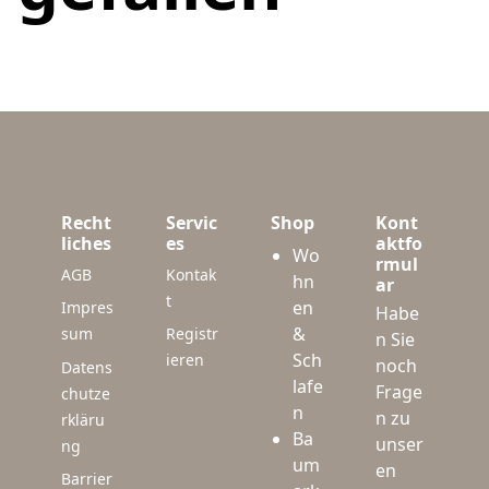
Recht
Servic
Shop
Kont
liches
es
aktfo
Wo
rmul
AGB
Kontak
hn
ar
t
en
Impres
Habe
&
sum
Registr
n Sie
Sch
ieren
noch
Datens
lafe
Frage
chutze
n
n zu
rkläru
Ba
unser
ng
um
en
Barrier