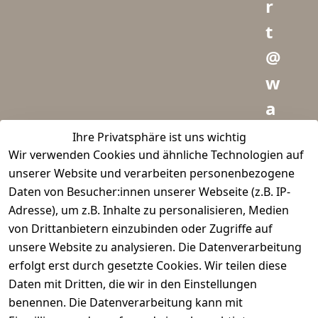
r
t
@
w
a
i
Ihre Privatsphäre ist uns wichtig
Wir verwenden Cookies und ähnliche Technologien auf
d
unserer Website und verarbeiten personenbezogene
m
Daten von Besucher:innen unserer Webseite (z.B. IP-
e
Adresse), um z.B. Inhalte zu personalisieren, Medien
von Drittanbietern einzubinden oder Zugriffe auf
i
unsere Website zu analysieren. Die Datenverarbeitung
s
erfolgt erst durch gesetzte Cookies. Wir teilen diese
t
Daten mit Dritten, die wir in den Einstellungen
benennen. Die Datenverarbeitung kann mit
e