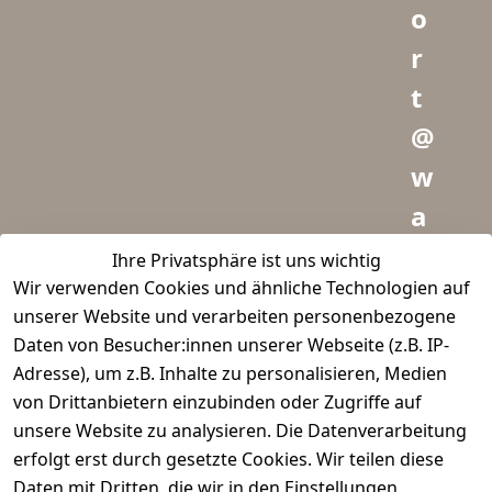
o
r
t
@
w
a
i
Ihre Privatsphäre ist uns wichtig
Wir verwenden Cookies und ähnliche Technologien auf
d
unserer Website und verarbeiten personenbezogene
m
Daten von Besucher:innen unserer Webseite (z.B. IP-
e
Adresse), um z.B. Inhalte zu personalisieren, Medien
von Drittanbietern einzubinden oder Zugriffe auf
i
unsere Website zu analysieren. Die Datenverarbeitung
s
erfolgt erst durch gesetzte Cookies. Wir teilen diese
Daten mit Dritten, die wir in den Einstellungen