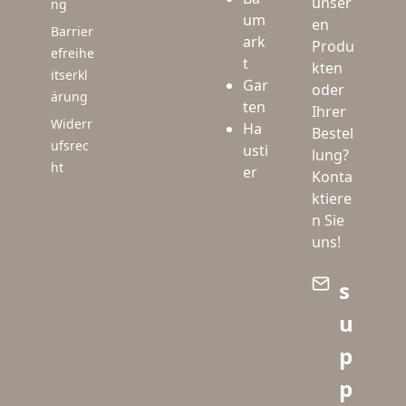
unser
ng
um
en
Barrier
ark
Produ
efreihe
t
kten
itserkl
Gar
oder
ärung
ten
Ihrer
Widerr
Ha
Bestel
ufsrec
usti
lung?
ht
er
Konta
ktiere
n Sie
uns!
s
u
p
p