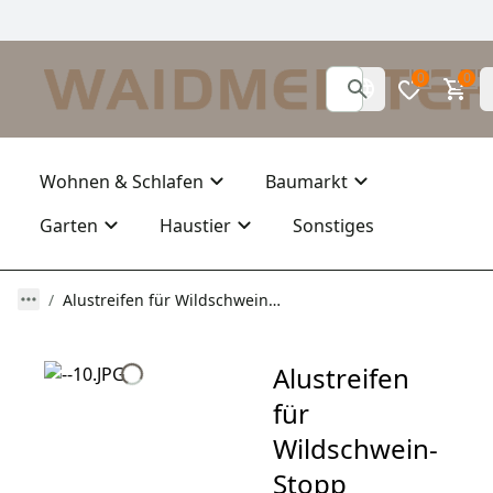
0
0
Wohnen & Schlafen
Baumarkt
Garten
Haustier
Sonstiges
Alustreifen für Wildschwein-Stopp
Alustreifen
für
Wildschwein-
Stopp