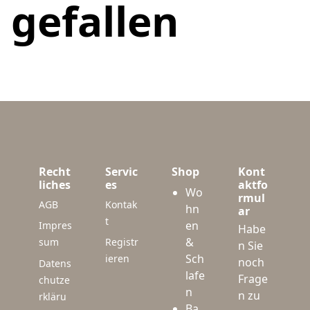
gefallen
Recht
Servic
Shop
Kont
liches
es
aktfo
Wo
rmul
AGB
Kontak
hn
ar
t
en
Impres
Habe
&
sum
Registr
n Sie
Sch
ieren
noch
Datens
lafe
Frage
chutze
n
n zu
rkläru
Ba