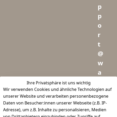
p
p
o
r
t
@
w
a
i
Ihre Privatsphäre ist uns wichtig
Wir verwenden Cookies und ähnliche Technologien auf
d
unserer Website und verarbeiten personenbezogene
m
Daten von Besucher:innen unserer Webseite (z.B. IP-
e
Adresse), um z.B. Inhalte zu personalisieren, Medien
von Drittanbietern einzubinden oder Zugriffe auf