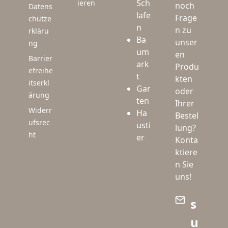
Sch
ieren
noch
Datens
lafe
Frage
chutze
n
n zu
rkläru
Ba
unser
ng
um
en
Barrier
ark
Produ
efreihe
t
kten
itserkl
Gar
oder
ärung
ten
Ihrer
Widerr
Ha
Bestel
ufsrec
usti
lung?
ht
er
Konta
ktiere
n Sie
uns!
s
u