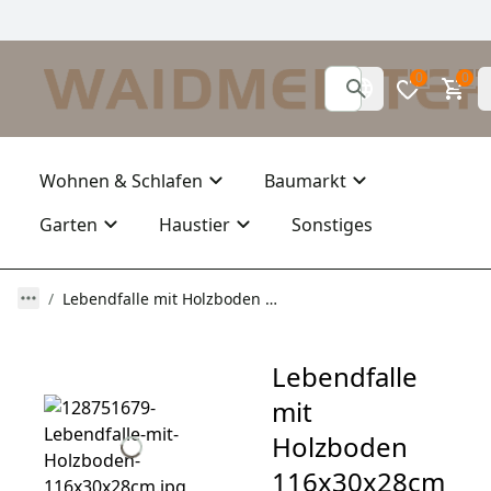
0
0
Wohnen & Schlafen
Baumarkt
Garten
Haustier
Sonstiges
Lebendfalle mit Holzboden 116x30x28cm von Waidmeister mit 2 Eingängen
Lebendfalle
mit
Holzboden
116x30x28cm