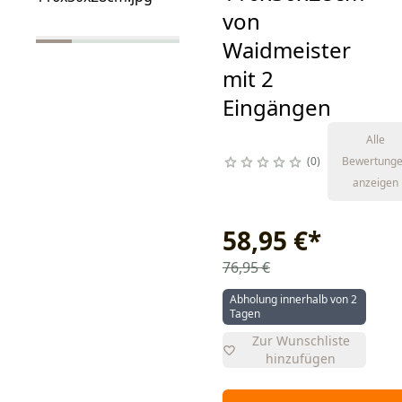
von
Waidmeister
mit 2
Eingängen
Alle
0
Bewertung
anzeigen
58,95 €
*
76,95 €
Abholung innerhalb von 2
Tagen
Zur Wunschliste
hinzufügen