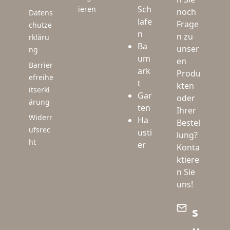
Sch
ieren
noch
Datens
lafe
Frage
chutze
n
n zu
rkläru
Ba
unser
ng
um
en
Barrier
ark
Produ
efreihe
t
kten
itserkl
Gar
oder
ärung
ten
Ihrer
Widerr
Ha
Bestel
ufsrec
usti
lung?
ht
er
Konta
ktiere
n Sie
uns!
s