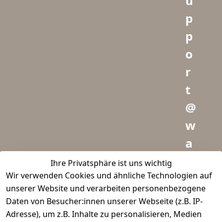
u
p
p
o
r
t
@
w
a
i
Ihre Privatsphäre ist uns wichtig
Wir verwenden Cookies und ähnliche Technologien auf
d
unserer Website und verarbeiten personenbezogene
m
Daten von Besucher:innen unserer Webseite (z.B. IP-
e
Adresse), um z.B. Inhalte zu personalisieren, Medien