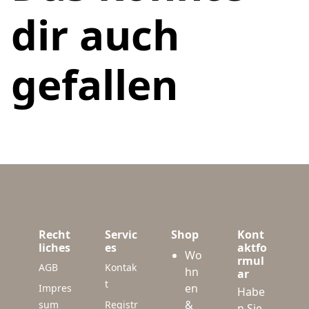
dir auch
gefallen
Recht
Servic
Shop
Kont
liches
es
aktfo
Wo
rmul
AGB
Kontak
hn
ar
t
en
Impres
Habe
&
sum
Registr
n Sie