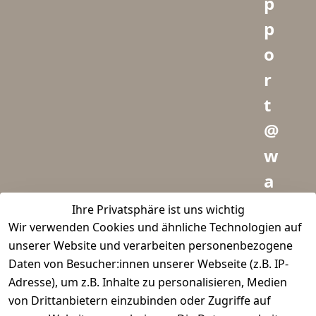
p
p
o
r
t
@
w
a
i
Ihre Privatsphäre ist uns wichtig
Wir verwenden Cookies und ähnliche Technologien auf
d
unserer Website und verarbeiten personenbezogene
m
Daten von Besucher:innen unserer Webseite (z.B. IP-
e
Adresse), um z.B. Inhalte zu personalisieren, Medien
von Drittanbietern einzubinden oder Zugriffe auf
i