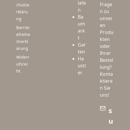
lafe
Frage
chutze
n
n zu
rkläru
Ba
unser
ng
um
en
Barrier
ark
Produ
efreihe
t
kten
itserkl
Gar
oder
ärung
ten
Ihrer
Widerr
Ha
Bestel
ufsrec
usti
lung?
ht
er
Konta
ktiere
n Sie
uns!
s
u