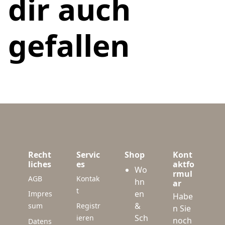
dir auch
gefallen
Recht
Servic
Shop
Kont
liches
es
aktfo
Wo
rmul
AGB
Kontak
hn
ar
t
en
Impres
Habe
&
sum
Registr
n Sie
Sch
ieren
noch
Datens