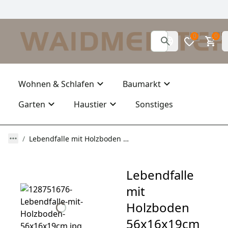
0
0
Wohnen & Schlafen
Baumarkt
Garten
Haustier
Sonstiges
Lebendfalle mit Holzboden 56x16x19cm von Waidmeister mit 1 Eingang
Lebendfalle
mit
Holzboden
56x16x19cm