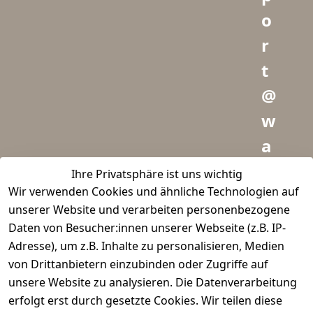
o
r
t
@
w
a
i
Ihre Privatsphäre ist uns wichtig
Wir verwenden Cookies und ähnliche Technologien auf
d
unserer Website und verarbeiten personenbezogene
m
Daten von Besucher:innen unserer Webseite (z.B. IP-
e
Adresse), um z.B. Inhalte zu personalisieren, Medien
von Drittanbietern einzubinden oder Zugriffe auf
i
unsere Website zu analysieren. Die Datenverarbeitung
s
erfolgt erst durch gesetzte Cookies. Wir teilen diese