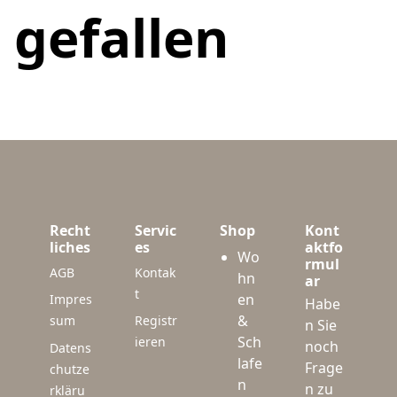
gefallen
Recht
Servic
Shop
Kont
liches
es
aktfo
Wo
rmul
AGB
Kontak
hn
ar
t
en
Impres
Habe
&
sum
Registr
n Sie
Sch
ieren
noch
Datens
lafe
Frage
chutze
n
n zu
rkläru