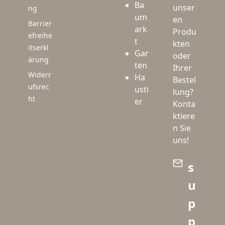
Ba
unser
ng
um
en
Barrier
ark
Produ
efreihe
t
kten
itserkl
Gar
oder
ärung
ten
Ihrer
Widerr
Ha
Bestel
ufsrec
usti
lung?
ht
er
Konta
ktiere
n Sie
uns!
s
u
p
p