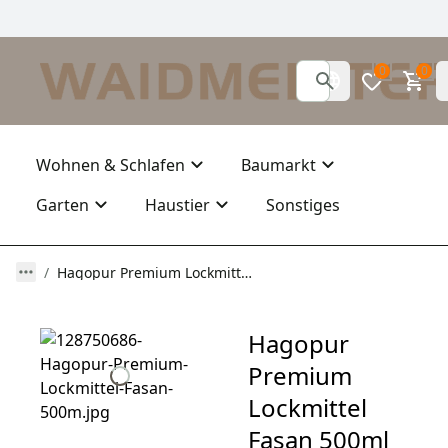
0
0
Wohnen & Schlafen
Baumarkt
Garten
Haustier
Sonstiges
Hagopur Premium Lockmittel Fasan 500ml umweltneutraler Wildlockstoff
Hagopur
Premium
Lockmittel
Fasan 500ml