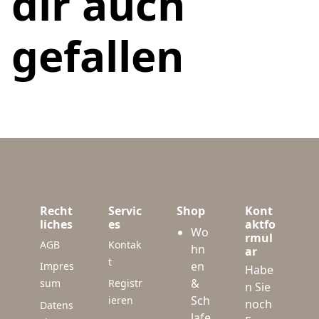
dir auch
gefallen
Recht
Servic
Shop
Kont
liches
es
aktfo
Wo
rmul
AGB
Kontak
hn
ar
t
en
Impres
Habe
&
sum
Registr
n Sie
Sch
ieren
noch
Datens
lafe