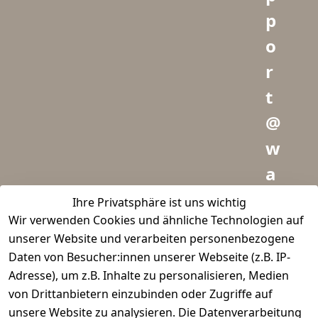
p
o
r
t
@
w
a
i
Ihre Privatsphäre ist uns wichtig
Wir verwenden Cookies und ähnliche Technologien auf
d
unserer Website und verarbeiten personenbezogene
m
Daten von Besucher:innen unserer Webseite (z.B. IP-
e
Adresse), um z.B. Inhalte zu personalisieren, Medien
von Drittanbietern einzubinden oder Zugriffe auf
i
unsere Website zu analysieren. Die Datenverarbeitung