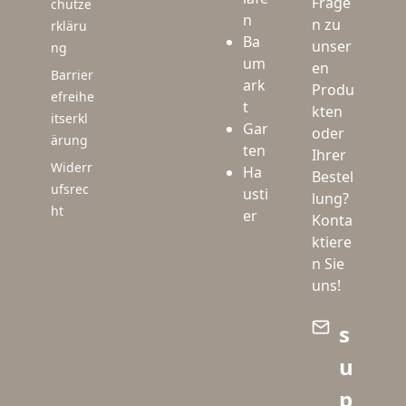
Frage
chutze
n
n zu
rkläru
Ba
unser
ng
um
en
Barrier
ark
Produ
efreihe
t
kten
itserkl
Gar
oder
ärung
ten
Ihrer
Widerr
Ha
Bestel
ufsrec
usti
lung?
ht
er
Konta
ktiere
n Sie
uns!
s
u
p