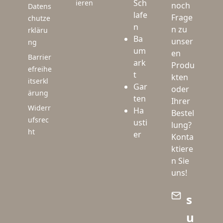
Sch
ieren
noch
Datens
lafe
Frage
chutze
n
n zu
rkläru
Ba
unser
ng
um
en
Barrier
ark
Produ
efreihe
t
kten
itserkl
Gar
oder
ärung
ten
Ihrer
Widerr
Ha
Bestel
ufsrec
usti
lung?
ht
er
Konta
ktiere
n Sie
uns!
s
u