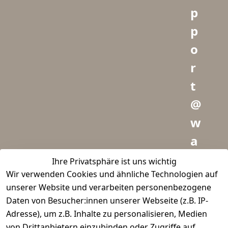
p
p
o
r
t
@
w
a
i
Ihre Privatsphäre ist uns wichtig
Wir verwenden Cookies und ähnliche Technologien auf
d
unserer Website und verarbeiten personenbezogene
m
Daten von Besucher:innen unserer Webseite (z.B. IP-
e
Adresse), um z.B. Inhalte zu personalisieren, Medien
von Drittanbietern einzubinden oder Zugriffe auf