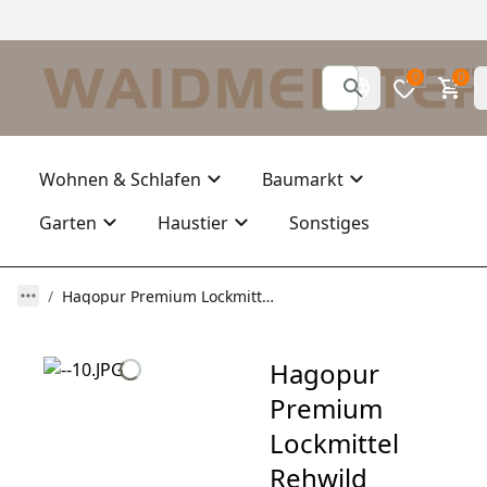
0
0
Wohnen & Schlafen
Baumarkt
Garten
Haustier
Sonstiges
Hagopur Premium Lockmittel Rehwild 500ml natürlicher Wildlockstoff
Hagopur
Premium
Lockmittel
Rehwild