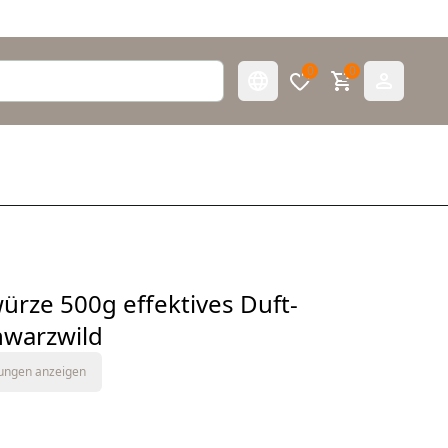
0
0
rze 500g effektives Duft-
hwarzwild
tungen anzeigen