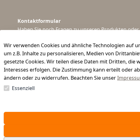
Kontaktformular
Haben Sie noch Fragen zu unseren Produkten oder I
support@waidmeister.de
Wir verwenden Cookies und ähnliche Technologien auf un
um z.B. Inhalte zu personalisieren, Medien von Drittanbi
gesetzte Cookies. Wir teilen diese Daten mit Dritten, di
Interesses erfolgen. Die Zustimmung kann erteilt oder ab
ändern oder zu widerrufen. Beachten Sie unser
Impress
Essenziell