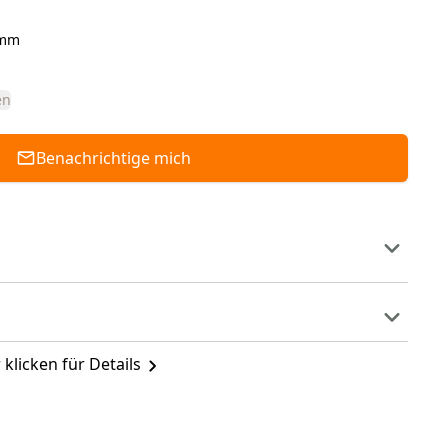
amm
en
Benachrichtige mich
 klicken für Details