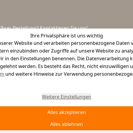
hrer Bestellung? Kontaktieren Sie uns!
Ihre Privatsphäre ist uns wichtig
serer Website und verarbeiten personenbezogene Daten vo
etern einzubinden oder Zugriffe auf unsere Website zu anal
e wir in den Einstellungen benennen. Die Datenverarbeitung 
gelehnt werden. Es besteht das Recht, nicht einzuwilligen 
um
und weitere Hinweise zur Verwendung personenbezogen
Vertrag widerrufen
Weitere Einstellungen
Alles akzeptieren
Alles ablehnen