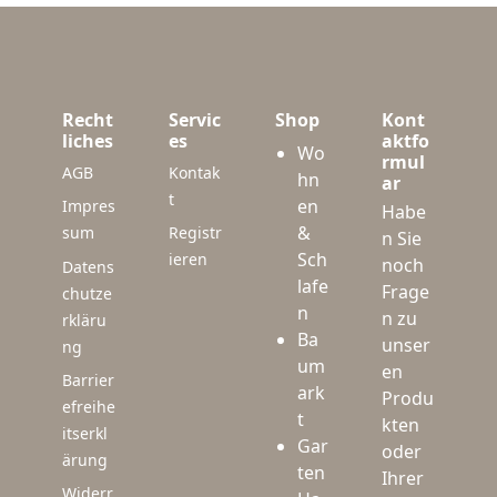
Recht
Servic
Shop
Kont
liches
es
aktfo
Wo
rmul
AGB
Kontak
hn
ar
t
en
Impres
Habe
&
sum
Registr
n Sie
Sch
ieren
noch
Datens
lafe
Frage
chutze
n
n zu
rkläru
Ba
unser
ng
um
en
Barrier
ark
Produ
efreihe
t
kten
itserkl
Gar
oder
ärung
ten
Ihrer
Widerr