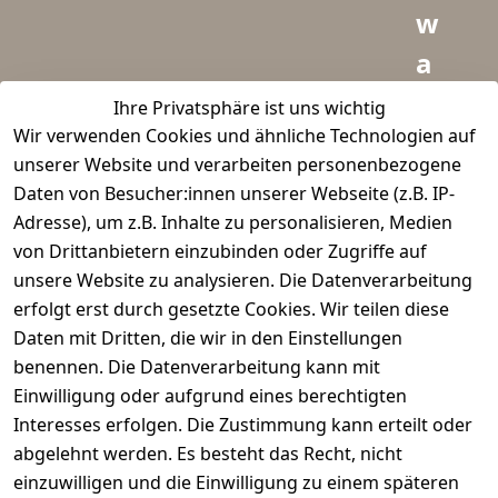
w
a
i
Ihre Privatsphäre ist uns wichtig
Wir verwenden Cookies und ähnliche Technologien auf
d
unserer Website und verarbeiten personenbezogene
m
Daten von Besucher:innen unserer Webseite (z.B. IP-
e
Adresse), um z.B. Inhalte zu personalisieren, Medien
von Drittanbietern einzubinden oder Zugriffe auf
i
unsere Website zu analysieren. Die Datenverarbeitung
s
erfolgt erst durch gesetzte Cookies. Wir teilen diese
t
Daten mit Dritten, die wir in den Einstellungen
benennen. Die Datenverarbeitung kann mit
e
Einwilligung oder aufgrund eines berechtigten
r.
Interesses erfolgen. Die Zustimmung kann erteilt oder
abgelehnt werden. Es besteht das Recht, nicht
d
einzuwilligen und die Einwilligung zu einem späteren