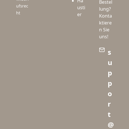
Ha
Bestel
ufsrec
usti
lung?
ht
er
Konta
ktiere
n Sie
uns!
s
u
p
p
o
r
t
@