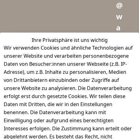
@
w
a
i
Ihre Privatsphäre ist uns wichtig
Wir verwenden Cookies und ähnliche Technologien auf
d
unserer Website und verarbeiten personenbezogene
m
Daten von Besucher:innen unserer Webseite (z.B. IP-
e
Adresse), um z.B. Inhalte zu personalisieren, Medien
von Drittanbietern einzubinden oder Zugriffe auf
i
unsere Website zu analysieren. Die Datenverarbeitung
s
erfolgt erst durch gesetzte Cookies. Wir teilen diese
t
Daten mit Dritten, die wir in den Einstellungen
benennen. Die Datenverarbeitung kann mit
e
Einwilligung oder aufgrund eines berechtigten
r.
Interesses erfolgen. Die Zustimmung kann erteilt oder
abgelehnt werden. Es besteht das Recht, nicht