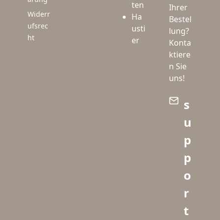
ten
Ihrer
Widerr
Ha
Bestel
ufsrec
usti
lung?
ht
er
Konta
ktiere
n Sie
uns!
s
u
p
p
o
r
t