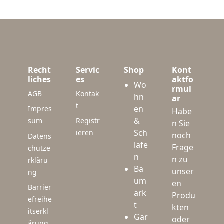
Recht
Servic
Shop
Kont
liches
es
aktfo
Wo
rmul
AGB
Kontak
hn
ar
t
en
Impres
Habe
&
sum
Registr
n Sie
Sch
ieren
noch
Datens
lafe
Frage
chutze
n
n zu
rkläru
Ba
unser
ng
um
en
Barrier
ark
Produ
efreihe
t
kten
itserkl
Gar
oder
ärung