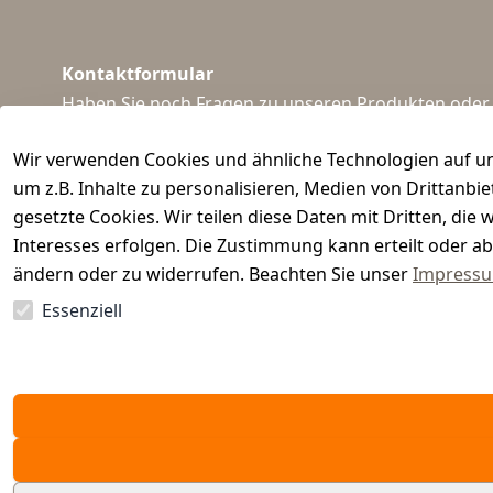
Kontaktformular
Haben Sie noch Fragen zu unseren Produkten oder I
support@waidmeister.de
Wir verwenden Cookies und ähnliche Technologien auf un
um z.B. Inhalte zu personalisieren, Medien von Drittanbi
gesetzte Cookies. Wir teilen diese Daten mit Dritten, di
Interesses erfolgen. Die Zustimmung kann erteilt oder ab
ändern oder zu widerrufen. Beachten Sie unser
Impress
Essenziell