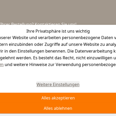
hrer Bestellung? Kontaktieren Sie uns!
Ihre Privatsphäre ist uns wichtig
serer Website und verarbeiten personenbezogene Daten vo
etern einzubinden oder Zugriffe auf unsere Website zu anal
e wir in den Einstellungen benennen. Die Datenverarbeitung 
gelehnt werden. Es besteht das Recht, nicht einzuwilligen 
um
und weitere Hinweise zur Verwendung personenbezogen
Vertrag widerrufen
Weitere Einstellungen
Alles akzeptieren
Alles ablehnen