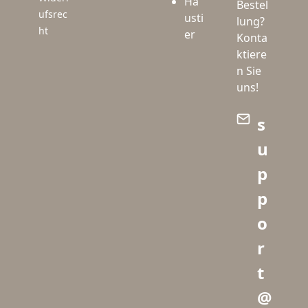
Ha
Bestel
ufsrec
usti
lung?
ht
er
Konta
ktiere
n Sie
uns!
s
u
p
p
o
r
t
@