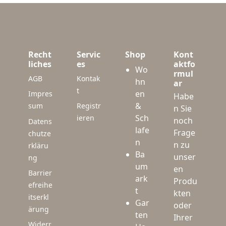
Recht
Servic
Shop
Kont
liches
es
aktfo
Wo
rmul
AGB
Kontak
hn
ar
t
en
Impres
Habe
&
sum
Registr
n Sie
Sch
ieren
noch
Datens
lafe
Frage
chutze
n
n zu
rkläru
Ba
unser
ng
um
en
Barrier
ark
Produ
efreihe
t
kten
itserkl
Gar
oder
ärung
ten
Ihrer
Widerr