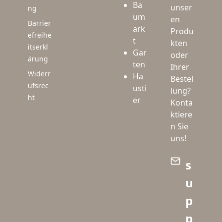
Ba
unser
ng
um
en
Barrier
ark
Produ
efreihe
t
kten
itserkl
Gar
oder
ärung
ten
Ihrer
Widerr
Ha
Bestel
ufsrec
usti
lung?
ht
er
Konta
ktiere
n Sie
uns!
s
u
p
p