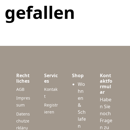
gefallen
Recht
Servic
Shop
Kont
liches
es
aktfo
Wo
rmul
AGB
Kontak
hn
ar
t
en
Impres
Habe
&
sum
Registr
n Sie
Sch
ieren
noch
Datens
lafe
Frage
chutze
n
n zu
rkläru