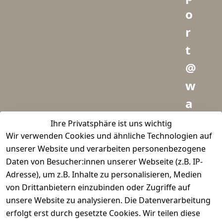
o
r
t
@
w
a
i
Ihre Privatsphäre ist uns wichtig
Wir verwenden Cookies und ähnliche Technologien auf
d
unserer Website und verarbeiten personenbezogene
m
Daten von Besucher:innen unserer Webseite (z.B. IP-
e
Adresse), um z.B. Inhalte zu personalisieren, Medien
von Drittanbietern einzubinden oder Zugriffe auf
i
unsere Website zu analysieren. Die Datenverarbeitung
s
erfolgt erst durch gesetzte Cookies. Wir teilen diese