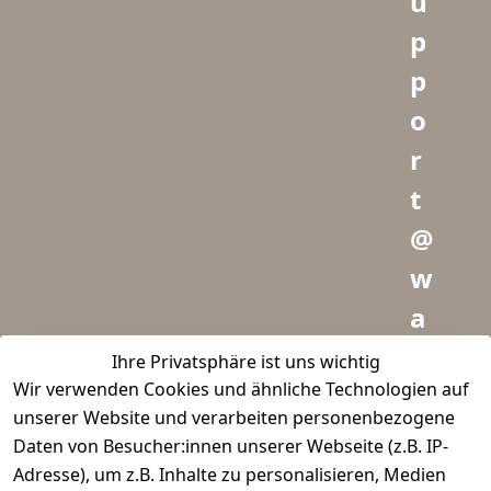
u
p
p
o
r
t
@
w
a
i
Ihre Privatsphäre ist uns wichtig
Wir verwenden Cookies und ähnliche Technologien auf
d
unserer Website und verarbeiten personenbezogene
m
Daten von Besucher:innen unserer Webseite (z.B. IP-
e
Adresse), um z.B. Inhalte zu personalisieren, Medien