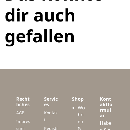
dir auch
gefallen
Recht
Servic
Shop
Kont
liches
es
aktfo
Wo
rmul
AGB
Kontak
hn
ar
t
en
Impres
Habe
&
sum
Registr