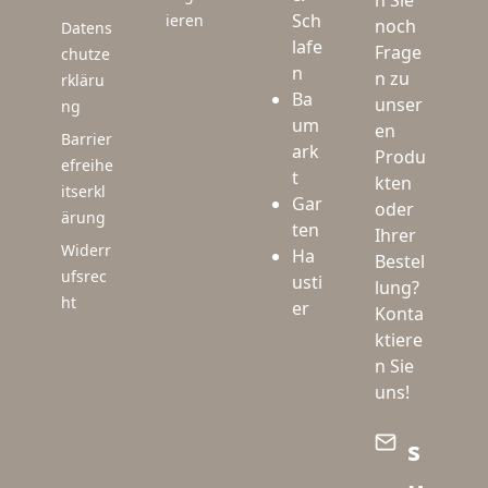
n Sie
Sch
ieren
noch
Datens
lafe
Frage
chutze
n
n zu
rkläru
Ba
unser
ng
um
en
Barrier
ark
Produ
efreihe
t
kten
itserkl
Gar
oder
ärung
ten
Ihrer
Widerr
Ha
Bestel
ufsrec
usti
lung?
ht
er
Konta
ktiere
n Sie
uns!
s