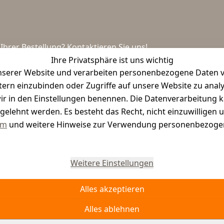
hrer Bestellung? Kontaktieren Sie uns!
Ihre Privatsphäre ist uns wichtig
serer Website und verarbeiten personenbezogene Daten vo
etern einzubinden oder Zugriffe auf unsere Website zu anal
e wir in den Einstellungen benennen. Die Datenverarbeitung 
gelehnt werden. Es besteht das Recht, nicht einzuwilligen 
um
und weitere Hinweise zur Verwendung personenbezogen
Vertrag widerrufen
Weitere Einstellungen
Alles akzeptieren
Alles ablehnen