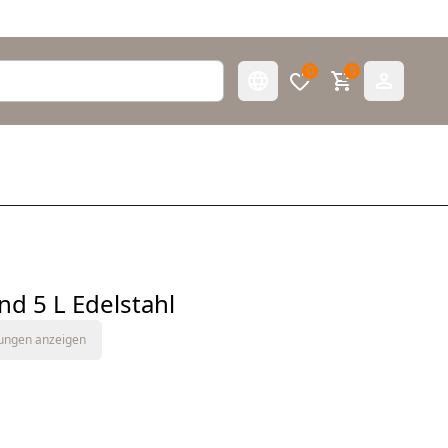
0
0
nd 5 L Edelstahl
tungen anzeigen