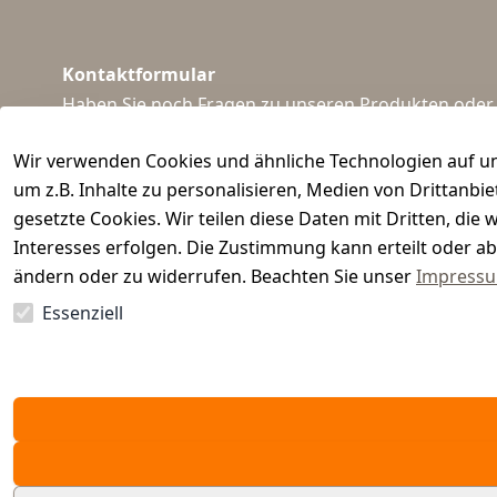
Kontaktformular
Haben Sie noch Fragen zu unseren Produkten oder I
support@waidmeister.de
Wir verwenden Cookies und ähnliche Technologien auf un
um z.B. Inhalte zu personalisieren, Medien von Drittanbi
gesetzte Cookies. Wir teilen diese Daten mit Dritten, di
Interesses erfolgen. Die Zustimmung kann erteilt oder ab
ändern oder zu widerrufen. Beachten Sie unser
Impress
Essenziell